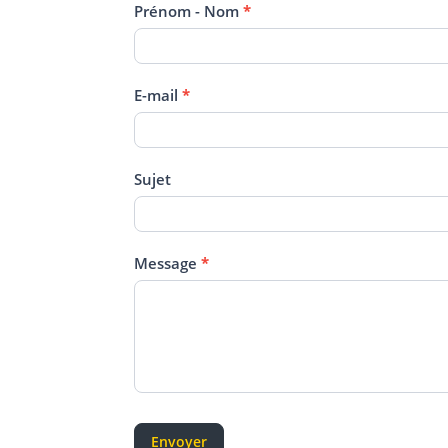
Nous
Prénom - Nom
*
contacter
E-mail
*
Sujet
Message
*
Envoyer