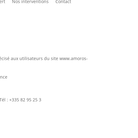
ert
Nos interventions
Contact
précisé aux utilisateurs du site www.amoros-
ance
él : +335 82 95 25 3