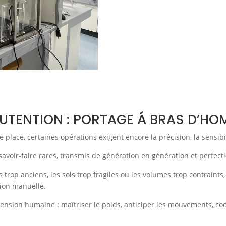
TENTION : PORTAGE Á BRAS D’H
lace, certaines opérations exigent encore la précision, la sensibil
avoir‑faire rares, transmis de génération en génération et perfectio
ers trop anciens, les sols trop fragiles ou les volumes trop contrai
tion manuelle.
mension humaine : maîtriser le poids, anticiper les mouvements, co