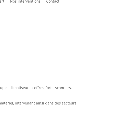
ert
Nos interventions
Contact
anutention lourde ou délicate.
E
pes climatiseurs, coffres-forts, scanners,
 matériel, intervenant ainsi dans des secteurs