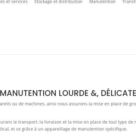
es et services
Stockage et distribution
Manutention
Transf
MANUTENTION
ur un nouveau site ou se réorganise : nous intervenons pour toute m
MANUTENTION LOURDE &, DÉLICAT
reils ou de machines, ainsi nous assurons la mise en place de grou
rons le transport, la livraison et la mise en place de tout type de
médical, et ce grâce à un appareillage de manutention spécifique.